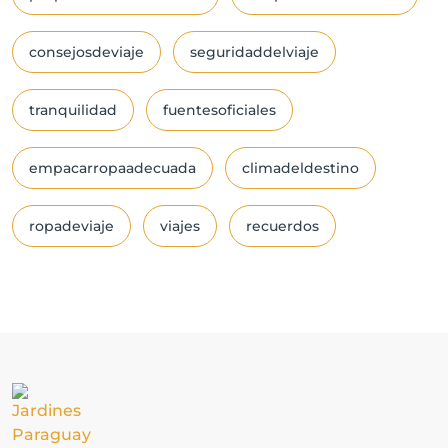
consejosdeviaje
seguridaddelviaje
tranquilidad
fuentesoficiales
empacarropaadecuada
climadeldestino
ropadeviaje
viajes
recuerdos