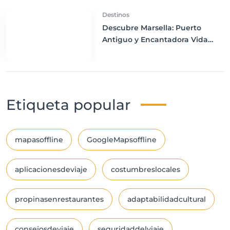
Destinos
Descubre Marsella: Puerto
Antiguo y Encantadora Vida
Mediterránea
Etiqueta popular
mapasoffline
GoogleMapsoffline
aplicacionesdeviaje
costumbreslocales
propinasenrestaurantes
adaptabilidadcultural
consejosdeviaje
seguridaddelviaje