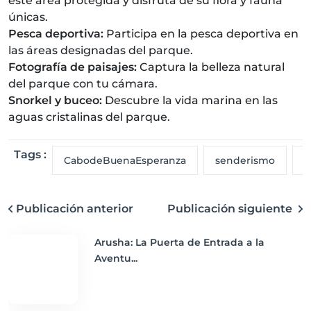
este área protegida y disfruta de su flora y fauna
únicas.
Pesca deportiva:
Participa en la pesca deportiva en
las áreas designadas del parque.
Fotografía de paisajes:
Captura la belleza natural
del parque con tu cámara.
Snorkel y buceo:
Descubre la vida marina en las
aguas cristalinas del parque.
Tags :
CabodeBuenaEsperanza
senderismo
n
Publicación anterior
Publicación siguiente
Arusha: La Puerta de Entrada a la
Aventu...