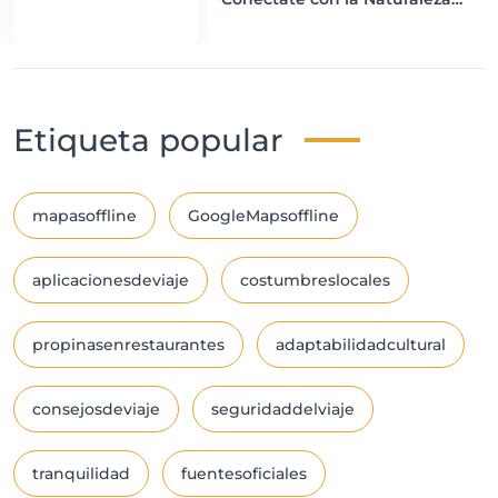
para Mejorar tu Bienestar
Etiqueta popular
mapasoffline
GoogleMapsoffline
aplicacionesdeviaje
costumbreslocales
propinasenrestaurantes
adaptabilidadcultural
consejosdeviaje
seguridaddelviaje
tranquilidad
fuentesoficiales