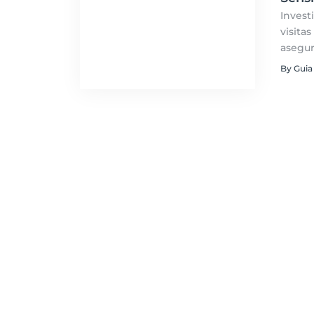
Invest
visita
asegur
enriqu
By Guia