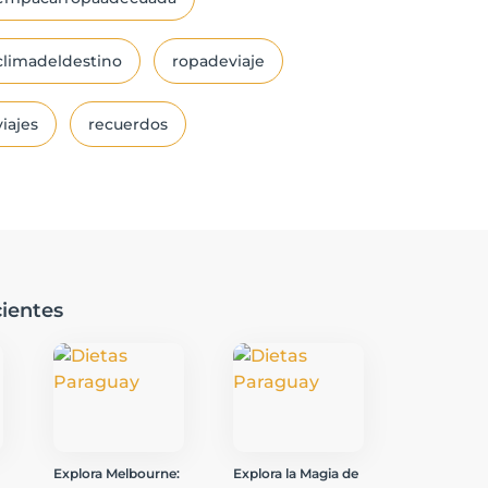
climadeldestino
ropadeviaje
viajes
recuerdos
ientes
Explora Melbourne:
Explora la Magia de