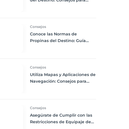
del Destino: Consejos para
Empacar Ropa Adecuada y
Viajar con Comodidad
Consejos
Conoce las Normas de
Propinas del Destino: Guía
para Viajeros Internacionales
Consejos
Utiliza Mapas y Aplicaciones de
Navegación: Consejos para
Descargas Offline y Uso de
GPS en tus Viajes
Consejos
Asegúrate de Cumplir con las
Restricciones de Equipaje de
Mano: Consejos para Evitar