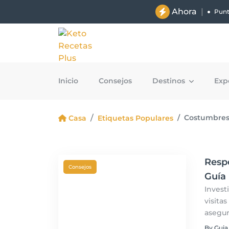
Ahora
|
Punt
Inicio
Consejos
Destinos
Exp
Costumbres
Casa
Etiquetas Populares
Resp
Consejos
Guía 
Invest
visita
asegur
armoni
By Guia