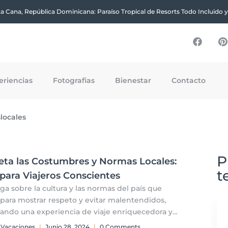
a Cana, República Dominicana: Paraíso Tropical de Resorts Todo Incluido 
eriencias
Fotografias
Bienestar
Contacto
locales
P
eta las Costumbres y Normas Locales:
t
para Viajeros Conscientes
iga sobre la cultura y las normas del país que
s para mostrar respeto y evitar malentendidos,
ando una experiencia de viaje enriquecedora y
osa.
 Vacaciones
|
Junio 28, 2024
|
0 Comments