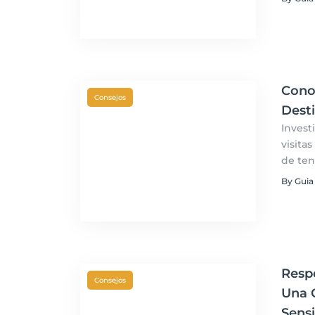
Cono
Consejos
Desti
Invest
visita
de ten
contra
By Guia
Resp
Consejos
Una G
Sensi