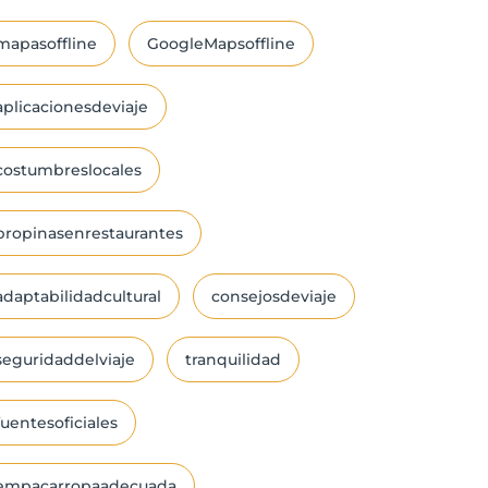
mapasoffline
GoogleMapsoffline
aplicacionesdeviaje
costumbreslocales
propinasenrestaurantes
adaptabilidadcultural
consejosdeviaje
seguridaddelviaje
tranquilidad
fuentesoficiales
empacarropaadecuada