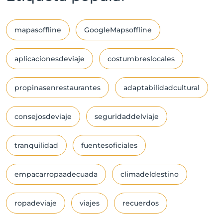
mapasoffline
GoogleMapsoffline
aplicacionesdeviaje
costumbreslocales
propinasenrestaurantes
adaptabilidadcultural
consejosdeviaje
seguridaddelviaje
tranquilidad
fuentesoficiales
empacarropaadecuada
climadeldestino
ropadeviaje
viajes
recuerdos