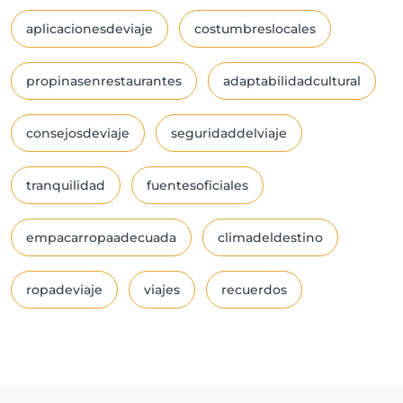
aplicacionesdeviaje
costumbreslocales
propinasenrestaurantes
adaptabilidadcultural
consejosdeviaje
seguridaddelviaje
tranquilidad
fuentesoficiales
empacarropaadecuada
climadeldestino
ropadeviaje
viajes
recuerdos