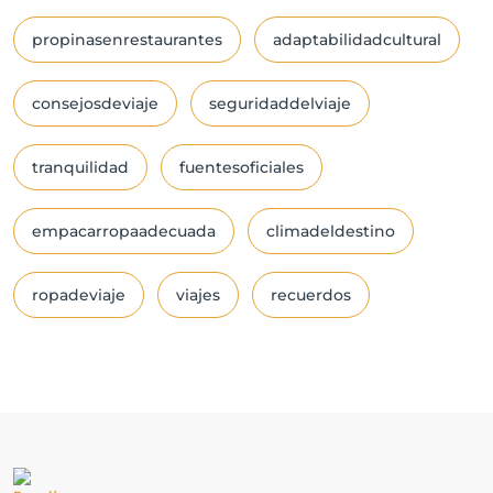
propinasenrestaurantes
adaptabilidadcultural
consejosdeviaje
seguridaddelviaje
tranquilidad
fuentesoficiales
empacarropaadecuada
climadeldestino
ropadeviaje
viajes
recuerdos