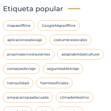
Etiqueta popular
mapasoffline
GoogleMapsoffline
aplicacionesdeviaje
costumbreslocales
propinasenrestaurantes
adaptabilidadcultural
consejosdeviaje
seguridaddelviaje
tranquilidad
fuentesoficiales
empacarropaadecuada
climadeldestino