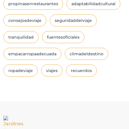
propinasenrestaurantes
adaptabilidadcultural
consejosdeviaje
seguridaddelviaje
tranquilidad
fuentesoficiales
empacarropaadecuada
climadeldestino
ropadeviaje
viajes
recuerdos