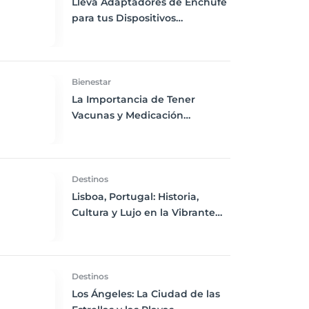
Lleva Adaptadores de Enchufe
para tus Dispositivos
Electrónicos: Consejos para
Mantenerte Conectado en tus
Viajes
Bienestar
La Importancia de Tener
Vacunas y Medicación
Adecuadas para tu Destino de
Viaje
Destinos
Lisboa, Portugal: Historia,
Cultura y Lujo en la Vibrante
Capital Portuguesa
Destinos
Los Ángeles: La Ciudad de las