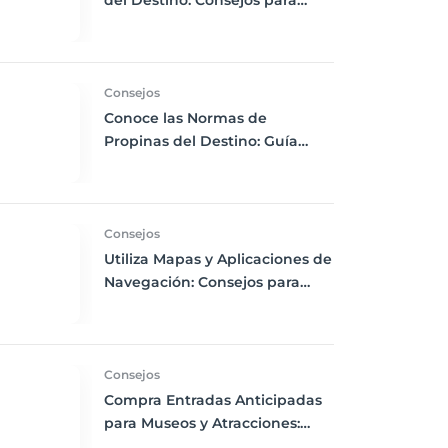
del Destino: Consejos para
Empacar Ropa Adecuada y
Viajar con Comodidad
Consejos
Conoce las Normas de
Propinas del Destino: Guía
para Viajeros Internacionales
Consejos
Utiliza Mapas y Aplicaciones de
Navegación: Consejos para
Descargas Offline y Uso de
GPS en tus Viajes
Consejos
Compra Entradas Anticipadas
para Museos y Atracciones:
Evita Largas Colas y Disfruta