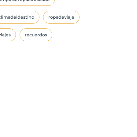
climadeldestino
ropadeviaje
viajes
recuerdos