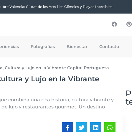
bre Valencia: Ciutat de les Arts i les Ciències y Playas Increíbles
eriencias
Fotografias
Bienestar
Contacto
ia, Cultura y Lujo en la Vibrante Capital Portuguesa
Cultura y Lujo en la Vibrante
P
t
que combina una rica historia, cultura vibrante y
 de lujo y restaurantes gourmet. Un destino