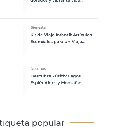
dorados y vibrante vida
nocturna
Bienestar
Kit de Viaje Infantil: Artículos
Esenciales para un Viaje
Seguro y Divertido para los
Niños
Destinos
Descubre Zúrich: Lagos
Espléndidos y Montañas
Majestuosas
tiqueta popular