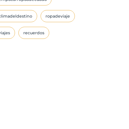
climadeldestino
ropadeviaje
viajes
recuerdos