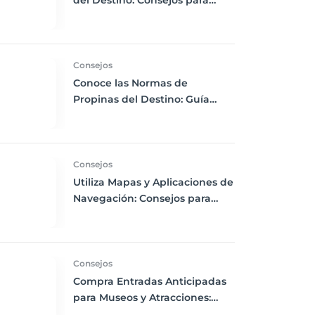
del Destino: Consejos para
Empacar Ropa Adecuada y
Viajar con Comodidad
Consejos
Conoce las Normas de
Propinas del Destino: Guía
para Viajeros Internacionales
Consejos
Utiliza Mapas y Aplicaciones de
Navegación: Consejos para
Descargas Offline y Uso de
GPS en tus Viajes
Consejos
Compra Entradas Anticipadas
para Museos y Atracciones:
Evita Largas Colas y Disfruta