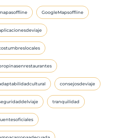
mapasoffline
GoogleMapsoffline
aplicacionesdeviaje
costumbreslocales
propinasenrestaurantes
adaptabilidadcultural
consejosdeviaje
seguridaddelviaje
tranquilidad
fuentesoficiales
empacarropaadecuada