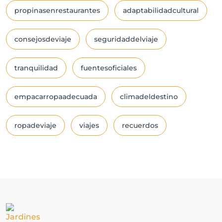
propinasenrestaurantes
adaptabilidadcultural
consejosdeviaje
seguridaddelviaje
tranquilidad
fuentesoficiales
empacarropaadecuada
climadeldestino
ropadeviaje
viajes
recuerdos