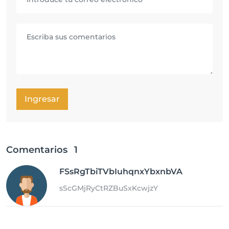
Ingresar
Comentarios
1
FSsRgTbiTVbIuhqnxYbxnbVA
sScGMjRyCtRZBuSxKcwjzY