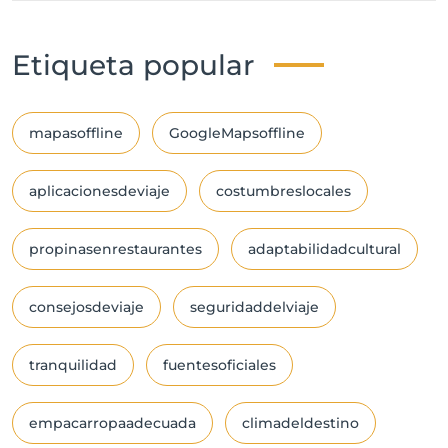
Etiqueta popular
mapasoffline
GoogleMapsoffline
aplicacionesdeviaje
costumbreslocales
propinasenrestaurantes
adaptabilidadcultural
consejosdeviaje
seguridaddelviaje
tranquilidad
fuentesoficiales
empacarropaadecuada
climadeldestino