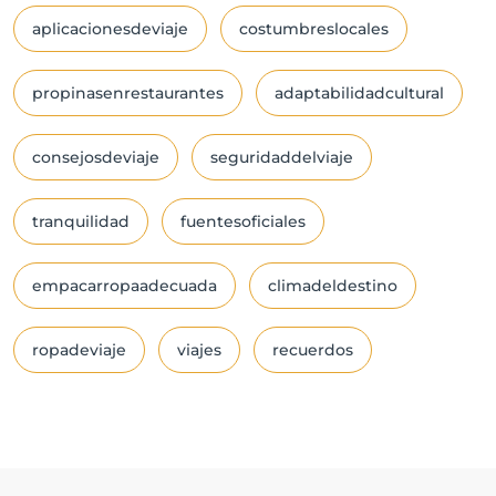
aplicacionesdeviaje
costumbreslocales
propinasenrestaurantes
adaptabilidadcultural
consejosdeviaje
seguridaddelviaje
tranquilidad
fuentesoficiales
empacarropaadecuada
climadeldestino
ropadeviaje
viajes
recuerdos