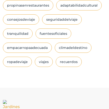
propinasenrestaurantes
adaptabilidadcultural
consejosdeviaje
seguridaddelviaje
tranquilidad
fuentesoficiales
empacarropaadecuada
climadeldestino
ropadeviaje
viajes
recuerdos