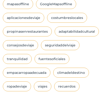
mapasoffline
GoogleMapsoffline
aplicacionesdeviaje
costumbreslocales
propinasenrestaurantes
adaptabilidadcultural
consejosdeviaje
seguridaddelviaje
tranquilidad
fuentesoficiales
empacarropaadecuada
climadeldestino
ropadeviaje
viajes
recuerdos